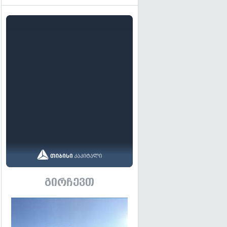
გირჩევთ
გადახედვა