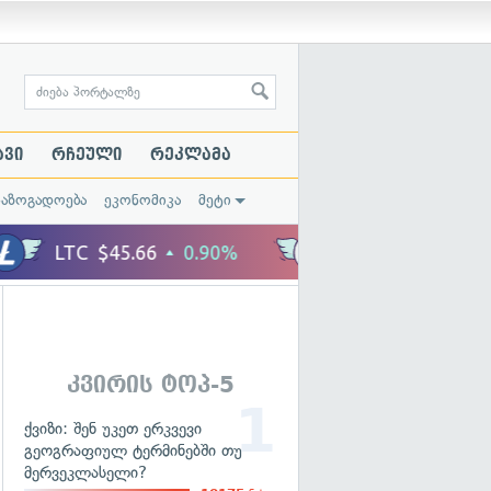
ავი
რჩეული
რეკლამა
საზოგადოება
ეკონომიკა
მეტი
კვირის ტოპ-5
ქვიზი: შენ უკეთ ერკვევი
გეოგრაფიულ ტერმინებში თუ
მერვეკლასელი?