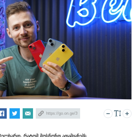
ბულხართ, რატომ მოსწონთ ადამიანებს