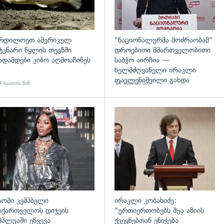
რდილოეთ ამერიკულ
"ნაციონალურმა მოძრაობამ"
ტკნარი წყლის თევზში
დროებითი მმართველობითი
ადამდები კიბო აღმოაჩინეს
საბჭო აირჩია —
ხელმძღვანელი ირაკლი
ფავლენიშვილი გახდა
 საათის წინ
14 საათის წინ
დახედვა
გადახედვა
აომი კემპბელი
ირაკლი კობახიძე:
აქართველოს დიჯეის
"ურთიერთობებს შუა აზიის
მპლუაში ეწვევა
ქვეყნებთან ენიჭება