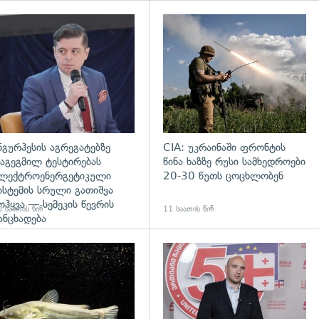
დახედვა
გადახედვა
ნგურჰესის აგრეგატებზე
CIA: უკრაინაში ფრონტის
აგეგმილ ტესტირებას
წინა ხაზზე რუსი სამხედროები
ლექტროენერგეტიკული
20-30 წუთს ცოცხლობენ
ისტემის სრული გათიშვა
ოჰყვა — სემეკის წევრის
 საათის წინ
11 საათის წინ
ანცხადება
დახედვა
გადახედვა