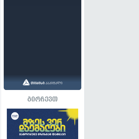
გირჩევთ