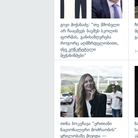
გივი მიქანაძე: "თუ მშობელი
ჩ
არ ჩააცმევს ბავშვს სკოლის
მ
ფორმას, განისაზღვრება
გ
როგორც აღმზრდელობითი,
ისე კონკრეტული
13 საათის წინ
14
მექანიზმები"
გა
თინა ბოკუჩავა "ერთიანი
ნ
ნაციონალური მოძრაობის"
ს
ყრილობაზე მივიდა —
ა