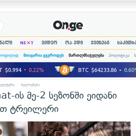
×
ნალი
NE
T
ვიდეო
ოპ-ედი
ქვიზები
საკითხ
ყოფილად
მთავარია გჯეროდეს
მართლმსაჯულება
პოლიტიკა
კულტურა
ხელოვნება
at-ის მე-2 სეზონში ეიდანი
ეთ ტრეილერი