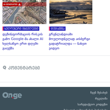
ხელოვნური ინტელექტი
დედამიწა
დეზინფორმაციის რისკის
გრენლანდიაში
გამო Google-მა ახალი AI
მოულოდნელად აისბერგი
ხელსაწყო ერთ დღეში
გადატრიალდა — ნახეთ
გააუქმა
ვიდეო
კომენტარები
ჩვენ შესახებ
რეკლამა
სარედაქციო კოდექსი