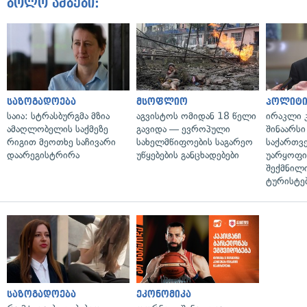
ბოლო ამბები:
საზოგადოება
მსოფლიო
პოლიტი
საია: სტრასბურგმა მზია
აგვისტოს ომიდან 18 წელი
ირაკლი კ
ამაღლობელის საქმეზე
გავიდა — ევროპული
შინაარსი
რიგით მეოთხე საჩივარი
სახელმწიფოების საგარეო
საქართვ
დაარეგისტრირა
უწყებების განცხადებები
უარყოფი
შექმნილ
ტურისტე
საზოგადოება
ეკონომიკა