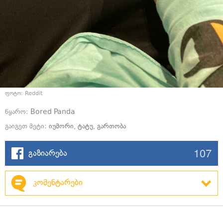
ფოტო: Reddit
წყარო:
Bored Panda
გაიგეთ მეტი:
იუმორი
,
ტატუ
,
გართობა
107
გაზიარება
კომენტარები