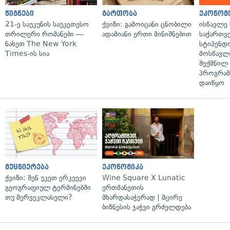
წიგნები
გართობა
ეკონომ
21-ე საუკუნის საუკეთესო
ქვიზი: გამოიცანი ცნობილი
ისწავლე
თრილერი რომანები —
ადამიანი ერთი მინიშნებით
საქართვ
ნახეთ The New York
სტიპენდ
Times-ის სია
მოსწავლ
შექმნილ
პროგრამ
დაიწყო
მეცნიერება
ეკონომიკა
ქვიზი: შენ უკეთ ერკვევი
Wine Square X Lunatic
გეოგრაფიულ ტერმინებში
ერთმანეთის
თუ მერვეკლასელი?
მხარდასაჭერად | მცირე
ბიზნესის ჯაჭვი გრძელდება