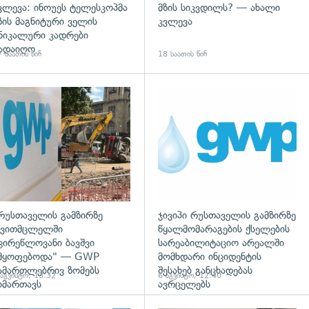
ვლევა: ინოუეს ტელესკოპმა
მზის სიკვდილს? — ახალი
ზის მაგნიტური ველის
კვლევა
ნიკალური კადრები
ადაიღო
 საათის წინ
18 საათის წინ
გადახედვა
რუსთაველის გამზირზე
ჯივიპი რუსთაველის გამზირზე
ვითმცლელში
წყალმომარაგების ქსელების
ცირეწლოვანი ბავშვი
სარეაბილიტაციო არეალში
მყოფებოდა" — GWP
მომხდარი ინციდენტის
ამართლებრივ ზომებს
შესახებ განცხადებას
 აგვისტო, 13:32
6 აგვისტო, 12:40
იმართავს
ავრცელებს