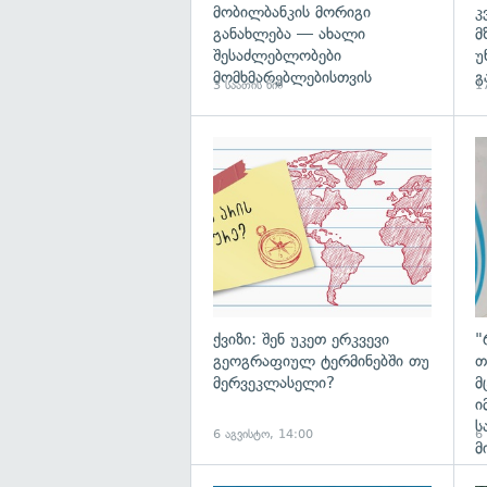
მობილბანკის მორიგი
კ
განახლება — ახალი
მ
შესაძლებლობები
უ
მომხმარებლებისთვის
გ
3 საათის წინ
17
ქვიზი: შენ უკეთ ერკვევი
"
გეოგრაფიულ ტერმინებში თუ
თ
მერვეკლასელი?
მ
ი
ს
6 აგვისტო, 14:00
6
მ