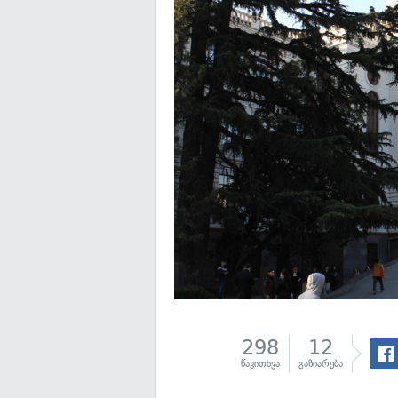
298
12
წაკითხვა
გაზიარება