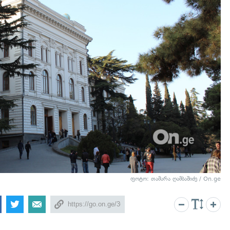
ფოტო: თამარა ღამბაშიძე / On.ge