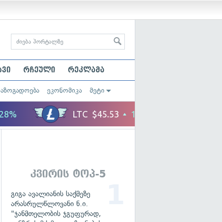
ავი
რჩეული
რეკლამა
საზოგადოება
ეკონომიკა
მეტი
კვირის ტოპ-5
გიგა ავალიანის საქმეზე
არასრულწლოვანი ნ.ი.
"ჯანმთელობის ჯგუფურად,