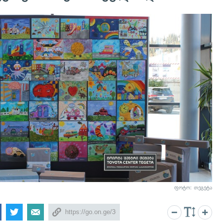
ფოტო: თეგეტა