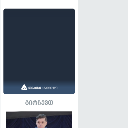
გირჩევთ
გადახედვა