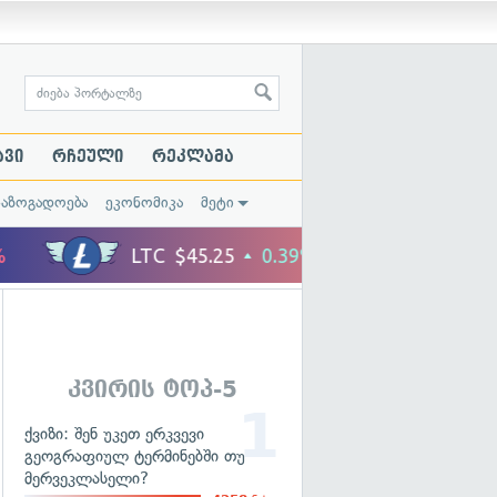
ავი
რჩეული
რეკლამა
საზოგადოება
ეკონომიკა
მეტი
კვირის ტოპ-5
ქვიზი: შენ უკეთ ერკვევი
გეოგრაფიულ ტერმინებში თუ
მერვეკლასელი?