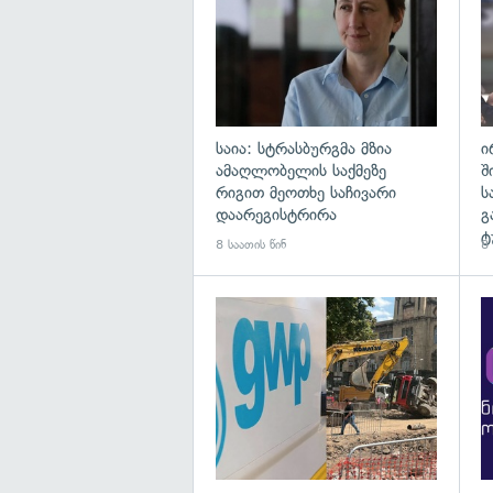
საია: სტრასბურგმა მზია
ი
ამაღლობელის საქმეზე
შ
რიგით მეოთხე საჩივარი
ს
დაარეგისტრირა
გ
ტ
8 საათის წინ
8 
გა