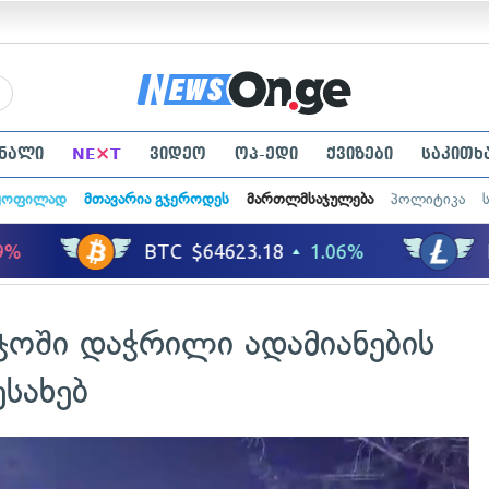
×
ნალი
NE
T
ვიდეო
ოპ-ედი
ქვიზები
საკითხ
ყოფილად
მთავარია გჯეროდეს
მართლმსაჯულება
პოლიტიკა
ჯოში დაჭრილი ადამიანების
სახებ