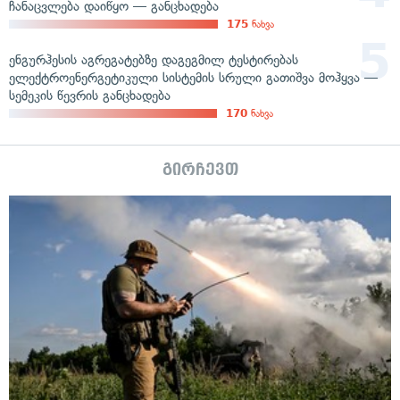
ჩანაცვლება დაიწყო — განცხადება
175
ნახვა
ენგურჰესის აგრეგატებზე დაგეგმილ ტესტირებას
ელექტროენერგეტიკული სისტემის სრული გათიშვა მოჰყვა —
სემეკის წევრის განცხადება
170
ნახვა
გირჩევთ