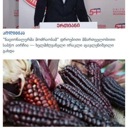
პოლიტიკა
"ნაციონალურმა მოძრაობამ" დროებითი მმართველობითი
საბჭო აირჩია — ხელმძღვანელი ირაკლი ფავლენიშვილი
გახდა