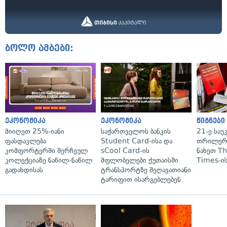
ბოლო ამბები:
ეკონომიკა
ეკონომიკა
წიგნები
მიიღეთ 25%-იანი
საქართველოს ბანკის
21-ე საუ
ფასდაკლება
Student Card-ისა და
თრილერი
კომფორტერში შერჩეულ
sCool Card-ის
ნახეთ T
კოლექციაზე ნაწილ-ნაწილ
მფლობელები ქუთაისში
Times-ის
გადახდისას
ტრანსპორტზე შეღავათიანი
ტარიფით ისარგებლებენ