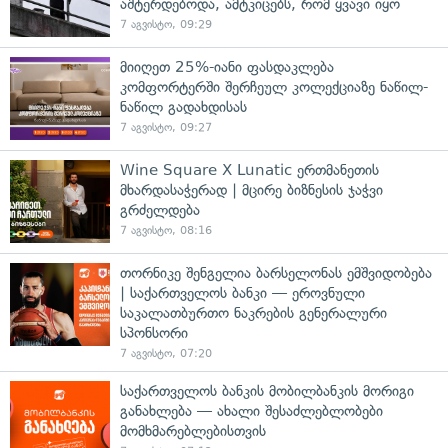
აშტერდებოდა, ამტკიცებს, რომ ყვავი იყო
7 აგვისტო, 09:29
მიიღეთ 25%-იანი ფასდაკლება
კომფორტერში შერჩეულ კოლექციაზე ნაწილ-
ნაწილ გადახდისას
7 აგვისტო, 09:27
Wine Square X Lunatic ერთმანეთის
მხარდასაჭერად | მცირე ბიზნესის ჯაჭვი
გრძელდება
7 აგვისტო, 08:16
თორნიკე შენგელია ბარსელონას ემშვიდობება
| საქართველოს ბანკი — ეროვნული
საკალათბურთო ნაკრების გენერალური
სპონსორი
7 აგვისტო, 07:20
საქართველოს ბანკის მობილბანკის მორიგი
განახლება — ახალი შესაძლებლობები
მომხმარებლებისთვის