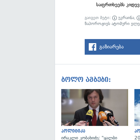
საფრთხეებს კიდე
გაიგეთ მეტი:
უკრაინა
,
ზაპოროჟიეს ატომური ელ
გაზიარება
ბოლო ამბები:
პოლიტიკა
პ
ირაკლი კობახიძე: "ყალბი
20