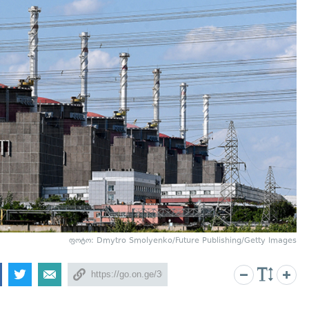
ფოტო: Dmytro Smolyenko/Future Publishing/Getty Images