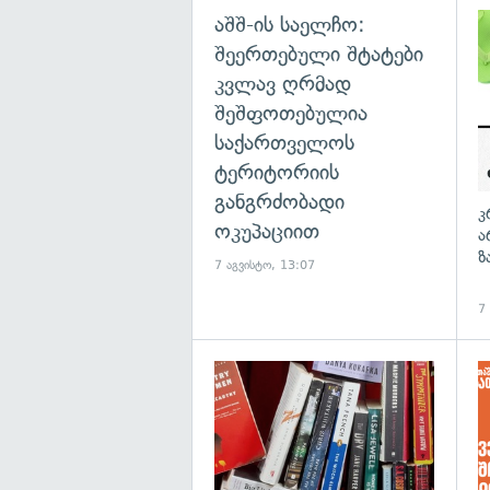
აშშ-ის საელჩო:
შეერთებული შტატები
კვლავ ღრმად
შეშფოთებულია
საქართველოს
ტერიტორიის
განგრძობადი
კ
ოკუპაციით
ა
ზ
7 აგვისტო, 13:07
7
გა