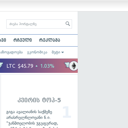
ავი
რჩეული
რეკლამა
საზოგადოება
ეკონომიკა
მეტი
კვირის ტოპ-5
გიგა ავალიანის საქმეზე
არასრულწლოვანი ნ.ი.
"ჯანმთელობის ჯგუფურად,