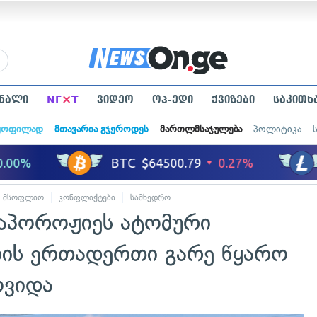
×
ნალი
NE
T
ვიდეო
ოპ-ედი
ქვიზები
საკითხ
ყოფილად
მთავარია გჯეროდეს
მართლმსაჯულება
პოლიტიკა
მსოფლიო
კონფლიქტები
სამხედრო
ზაპოროჟიეს ატომური
ის ერთადერთი გარე წყარო
ოვიდა