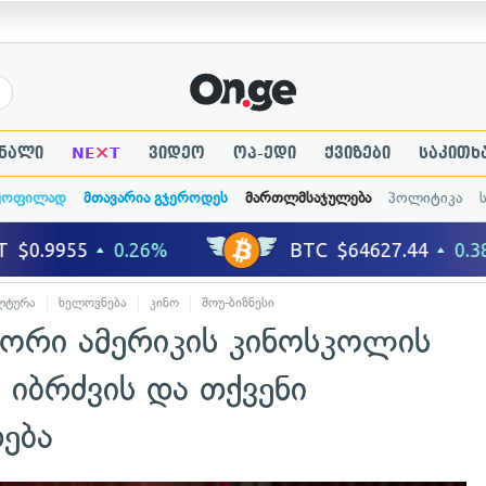
×
ნალი
NE
T
ვიდეო
ოპ-ედი
ქვიზები
საკითხ
ყოფილად
მთავარია გჯეროდეს
მართლმსაჯულება
პოლიტიკა
ლტურა
ხელოვნება
კინო
შოუ-ბიზნესი
ორი ამერიკის კინოსკოლის
 იბრძვის და თქვენი
ება