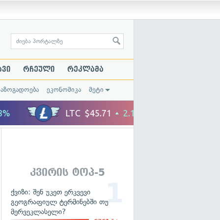
ავი
რჩეული
რეკლამა
საზოგადოება
ეკონომიკა
მეტი
კვირის ტოპ-5
ქვიზი: შენ უკეთ ერკვევი
გეოგრაფიულ ტერმინებში თუ
მერვეკლასელი?