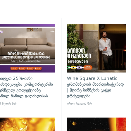
დახედვა
იიღეთ 25%-იანი
Wine Square X Lunatic
ასდაკლება კომფორტერში
ერთმანეთის მხარდასაჭერად
ერჩეულ კოლექციაზე
| მცირე ბიზნესის ჯაჭვი
აწილ-ნაწილ გადახდისას
გრძელდება
 წუთის წინ
ერთი საათის წინ
გადახედვა