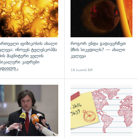
ართველი ფიზიკოსის ახალი
როგორ უნდა გადავურჩეთ
ვლევა: ინოუეს ტელესკოპმა
მზის სიკვდილს? — ახალი
ზის მაგნიტური ველის
კვლევა
ნიკალური კადრები
ადაიღო
 საათის წინ
18 საათის წინ
დახედვა
გადახედვა