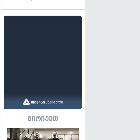
გირჩევთ
გადახედვა