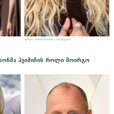
ფოტო: willowshields / Instagram
სონმა ჰეიმიჩის როლი მოირგო