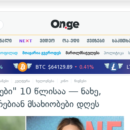
×
ნალი
NE
T
ვიდეო
ოპ-ედი
ქვიზები
საკითხ
ყოფილად
მთავარია გჯეროდეს
მართლმსაჯულება
პოლიტიკა
ანები
კულტურა
ხელოვნება
კინო
წიგნები
ები" 10 წლისაა — ნახე,
ებიან მსახიობები დღეს