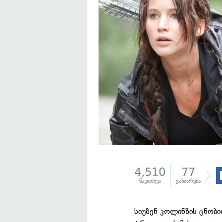
4,510
77
წაკითხვა
გაზიარება
სიუზენ კოლინზის ცნობ