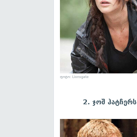
ფოტო: Lionsgate
2. ჯოშ ჰატჩერ