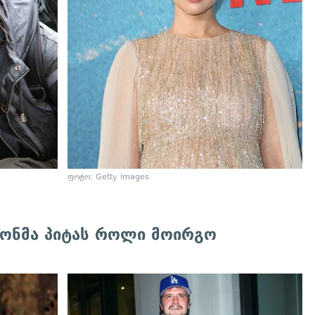
ფოტო: Getty Images
სონმა პიტას როლი მოირგო