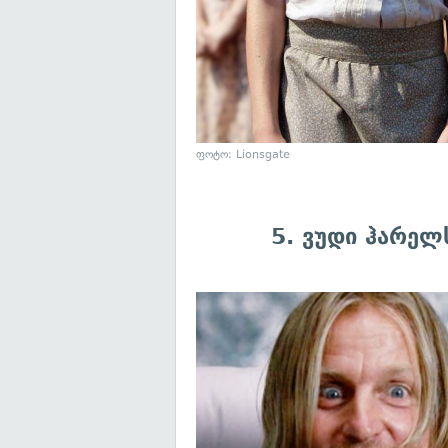
ფოტო: Lionsgate
5. ვუდი ჰარელ