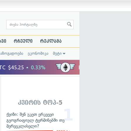
ავი
რჩეული
რეკლამა
საზოგადოება
ეკონომიკა
მეტი
კვირის ტოპ-5
ქვიზი: შენ უკეთ ერკვევი
გეოგრაფიულ ტერმინებში თუ
მერვეკლასელი?