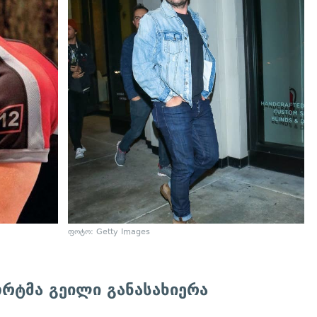
ფოტო: Getty Images
ორტმა გეილი განასახიერა