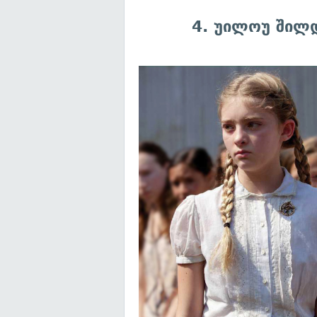
4. უილოუ შილ