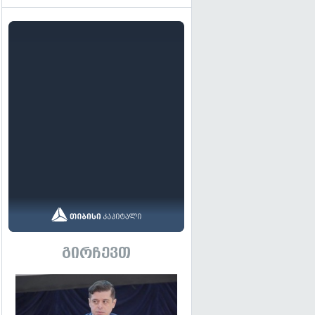
გირჩევთ
გადახედვა