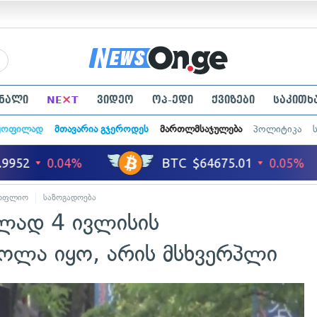
×
ნალი
NE
T
ვიდეო
ოპ-ედი
ქვიზები
საკითხ
ყოფილად
მთავარია გჯეროდეს
მართლმსაჯულება
პოლიტიკა
ოფლიო
საზოგადოება
ლად 4 ივლისის
როლა იყო, არის მსხვერპლი