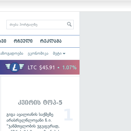
ავი
რჩეული
რეკლამა
საზოგადოება
ეკონომიკა
მეტი
კვირის ტოპ-5
გიგა ავალიანის საქმეზე
არასრულწლოვანი ნ.ი.
"ჯანმთელობის ჯგუფურად,