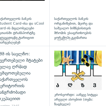
აქართველოს ბანკის
საქართველოს ბანკის
tudent Card-ისა და sCool
ორგანიზებით, მცირე და
ard-ის მფლობელები
საშუალო ბიზნესისთვის
უთაისში ტრანსპორტზე
შრომის უსაფრთხოების
ეღავათიანი ტარიფით
ვორკშოპი გაიმართა
 აგვისტო, 14:49
7 აგვისტო, 13:40
სარგებლებენ
შშ-ის საელჩო:
დახედვა
ეერთებული შტატები
კვლავ ღრმად
შეშფოთებულია
საქართველოს
ტერიტორიის
ანგრძობადი
კროსვორდი: ააწყვე სიტყვა
კუპაციით
არეული ასოებით (თემა:
ზაფხული)
 აგვისტო, 13:07