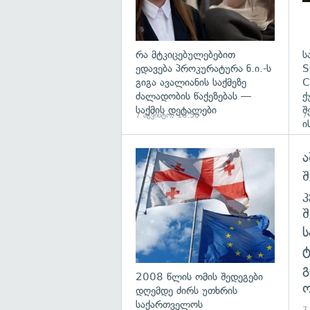
რა მტკიცებულებებით
ს
ედავება პროკურატურა ნ.ი.-ს
S
გიგა ავალიანის საქმეზე
C
ძალადობის წაქეზებას —
ქ
საქმის დეტალები
შ
7 აგვისტო, 16:50
7
ი
ა
გა
შ
გ
2008 წლის ომის შედეგები
ო
დღემდე ძირს უთხრის
საქართველოს
7