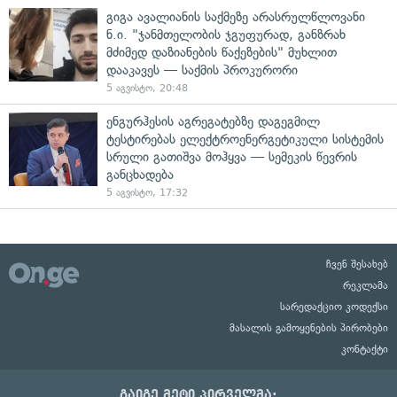
გიგა ავალიანის საქმეზე არასრულწლოვანი
ნ.ი. "ჯანმთელობის ჯგუფურად, განზრახ
მძიმედ დაზიანების წაქეზების" მუხლით
დააკავეს — საქმის პროკურორი
5 აგვისტო, 20:48
ენგურჰესის აგრეგატებზე დაგეგმილ
ტესტირებას ელექტროენერგეტიკული სისტემის
სრული გათიშვა მოჰყვა — სემეკის წევრის
განცხადება
5 აგვისტო, 17:32
ჩვენ შესახებ
რეკლამა
სარედაქციო კოდექსი
მასალის გამოყენების პირობები
კონტაქტი
გაიგე მეტი პირველმა: