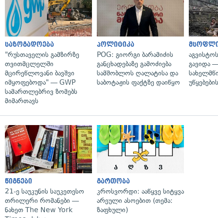
საზოგადოება
პოლიტიკა
მსოფლ
"რუსთაველის გამზირზე
POG: გიორგი ბარამიძის
აგვისტო
თვითმცლელში
განცხადებაზე გამოძიება
გავიდა 
მცირეწლოვანი ბავშვი
სამშობლოს ღალატისა და
სახელმწ
იმყოფებოდა" — GWP
საბოტაჟის ფაქტზე დაიწყო
უწყებები
სამართლებრივ ზომებს
მიმართავს
წიგნები
გართობა
21-ე საუკუნის საუკეთესო
კროსვორდი: ააწყვე სიტყვა
თრილერი რომანები —
არეული ასოებით (თემა:
ნახეთ The New York
ზაფხული)