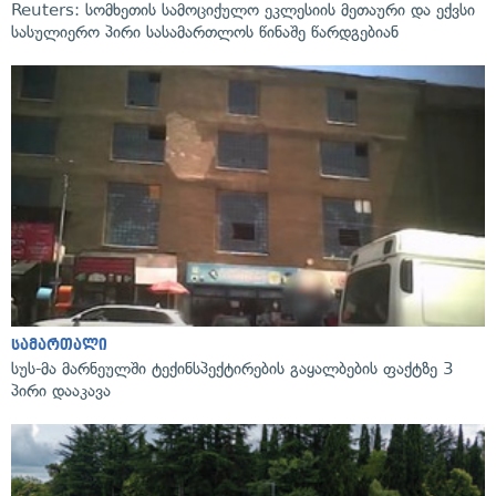
Reuters: სომხეთის სამოციქულო ეკლესიის მეთაური და ექვსი
სასულიერო პირი სასამართლოს წინაშე წარდგებიან
სამართალი
სუს-მა მარნეულში ტექინსპექტირების გაყალბების ფაქტზე 3
პირი დააკავა