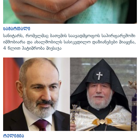
სამართალი
სანიტარს, რომელმაც ბათუმის საავადმყოფოს საპირფარეშოში
იმშობიარა და ახალშობილს სასიკვდილო დაზიანებები მიაყენა,
4 წლით პატიმრობა მიესაჯა
რელიგია