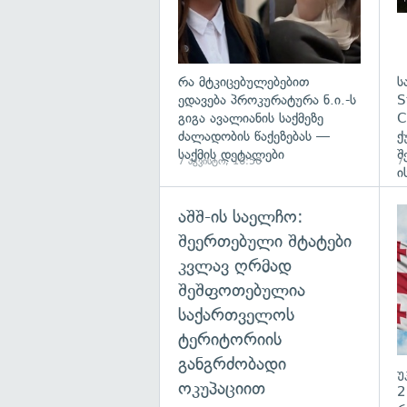
რა მტკიცებულებებით
ს
ედავება პროკურატურა ნ.ი.-ს
S
გიგა ავალიანის საქმეზე
C
ძალადობის წაქეზებას —
ქ
საქმის დეტალები
შ
7 აგვისტო, 16:50
7
ი
აშშ-ის საელჩო:
შეერთებული შტატები
კვლავ ღრმად
შეშფოთებულია
საქართველოს
ტერიტორიის
განგრძობადი
უ
ოკუპაციით
2