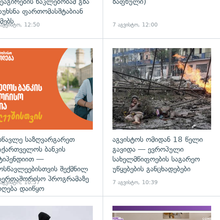
ეაგირების ნაკლებობამ გზა
ზაფხული)
აუხსნა ფართომასშტაბიან
მებს
 აგვისტო, 12:50
7 აგვისტო, 12:00
დახედვა
სწავლე საზღვარგარეთ
აგვისტოს ომიდან 18 წელი
აქართველოს ბანკის
გავიდა — ევროპული
ტიპენდიით —
სახელმწიფოების საგარეო
ოსწავლეებისთვის შექმნილ
უწყებების განცხადებები
აერთაშორისო პროგრამაზე
 აგვისტო, 10:57
7 აგვისტო, 10:39
იღება დაიწყო
დახედვა
გადახედვა