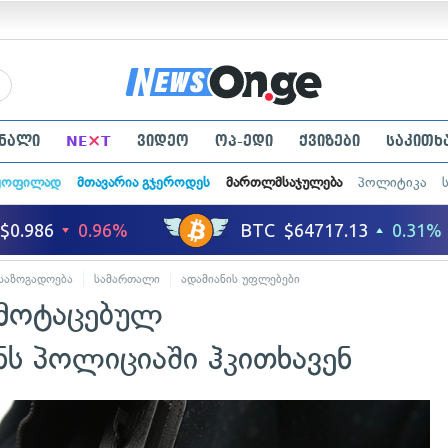
×
ნალი
NE
T
ვიდეო
ოპ-ედი
ქვიზები
საკითხ
ყოფილად
მთავარია გჯეროდეს
მართლმსაჯულება
პოლიტიკა
საზოგადოება
სამართალი
ადამიანის უფლებები
 მოტაცებულ
 პოლიციაში ჰკითხავენ