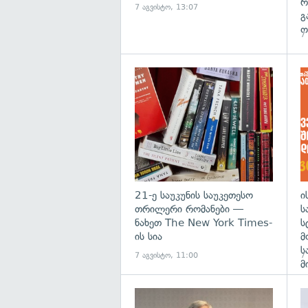
რ
7 აგვისტო, 13:07
გ
ო
7
გა
21-ე საუკუნის საუკეთესო
ი
თრილერი რომანები —
ს
ნახეთ The New York Times-
ს
ის სია
მ
ს
7 აგვისტო, 11:00
7
მ
გა