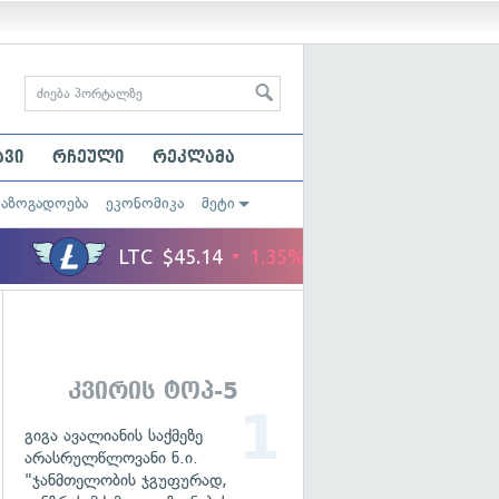
ავი
რჩეული
რეკლამა
საზოგადოება
ეკონომიკა
მეტი
კვირის ტოპ-5
გიგა ავალიანის საქმეზე
არასრულწლოვანი ნ.ი.
"ჯანმთელობის ჯგუფურად,