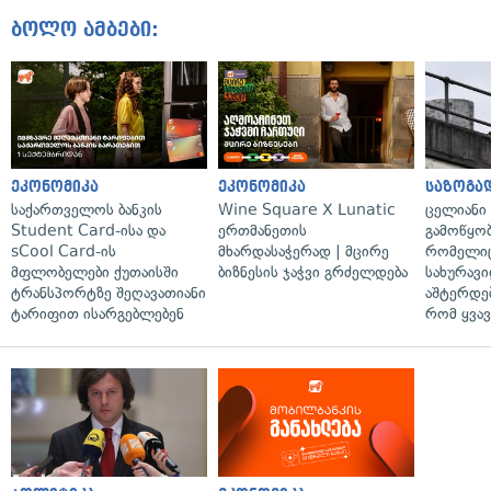
ბოლო ამბები:
ეკონომიკა
ეკონომიკა
საზოგა
საქართველოს ბანკის
Wine Square X Lunatic
ცელიანი
Student Card-ისა და
ერთმანეთის
გამოწყობ
sCool Card-ის
მხარდასაჭერად | მცირე
რომელიც
მფლობელები ქუთაისში
ბიზნესის ჯაჭვი გრძელდება
სახურავი
ტრანსპორტზე შეღავათიანი
აშტერდებ
ტარიფით ისარგებლებენ
რომ ყვავ