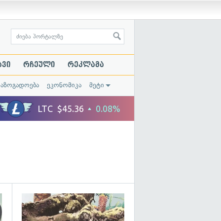
ავი
რჩეული
რეკლამა
საზოგადოება
ეკონომიკა
მეტი
გადახედვა
გადახედვა