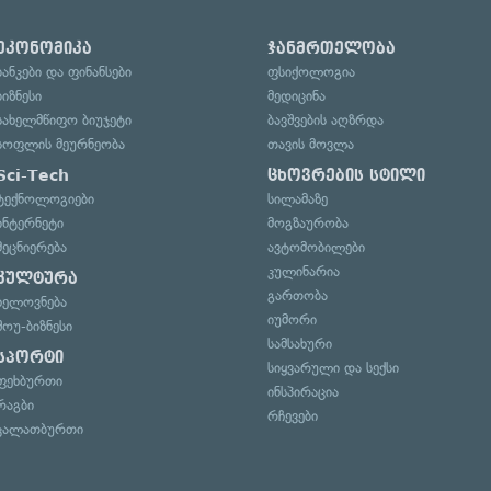
ეკონომიკა
ჯანმრთელობა
ბანკები და ფინანსები
ფსიქოლოგია
ბიზნესი
მედიცინა
სახელმწიფო ბიუჯეტი
ბავშვების აღზრდა
სოფლის მეურნეობა
თავის მოვლა
Sci-Tech
ცხოვრების სტილი
ტექნოლოგიები
სილამაზე
ინტერნეტი
მოგზაურობა
მეცნიერება
ავტომობილები
კულინარია
კულტურა
გართობა
ხელოვნება
იუმორი
შოუ-ბიზნესი
სამსახური
სპორტი
სიყვარული და სექსი
ფეხბურთი
ინსპირაცია
რაგბი
რჩევები
კალათბურთი