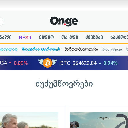
×
ნალი
NE
T
ვიდეო
ოპ-ედი
ქვიზები
საკითხ
ყოფილად
მთავარია გჯეროდეს
მართლმსაჯულება
პოლიტიკა
ძუძუმწოვრები
ადახედვა
გადახედვა