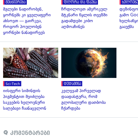
მეცნიერება
ფლორა და ფაუნა
ხელოვნუ
მგლები ნადირობენ,
ჩრდილოეთ ამერიკულ
დეზინფო
ყორნებს კი ყველაფერი
მტკნარი წყლის თევზში
გამო Goo
ახსოვთ — გაირკვა,
გადამდები კიბო
ხელსაწყ
როგორ პოულობენ
აღმოაჩინეს
გააუქმა
ყორნები ნანადირევს
Sci-Tech
დედამიწა
იისფერი სიმინდის
კვლევამ პირველად
პიგმენტით შეიძლება
დაადასტურა, რომ
საკვების ხელოვნური
გლობალური დათბობა
საღებავი ჩაანაცვლონ
ჩქარდება
კომენტარები