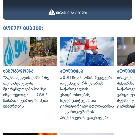
ბოლო ამბები:
საზოგადოება
პოლიტიკა
პოლიტი
"რუსთაველის გამზირზე
2008 წლის ომის შედეგები
ირაკლი კ
თვითმცლელში
დღემდე ძირს უთხრის
შინაარსი
მცირეწლოვანი ბავშვი
საქართველოს
საქართვ
იმყოფებოდა" — GWP
უსაფრთხოებას,
უარყოფი
სამართლებრივ ზომებს
სუვერენიტეტსა და
შექმნილ
მიმართავს
ტერიტორიულ მთლიანობას
ტურისტე
— ევროკავშირის
პრესპიკერის განცხადება