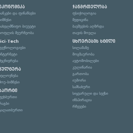
ეკონომიკა
ჯანმრთელობა
ბანკები და ფინანსები
ფსიქოლოგია
ბიზნესი
მედიცინა
სახელმწიფო ბიუჯეტი
ბავშვების აღზრდა
სოფლის მეურნეობა
თავის მოვლა
Sci-Tech
ცხოვრების სტილი
ტექნოლოგიები
სილამაზე
ინტერნეტი
მოგზაურობა
მეცნიერება
ავტომობილები
კულინარია
კულტურა
გართობა
ხელოვნება
იუმორი
შოუ-ბიზნესი
სამსახური
სპორტი
სიყვარული და სექსი
ფეხბურთი
ინსპირაცია
რაგბი
რჩევები
კალათბურთი