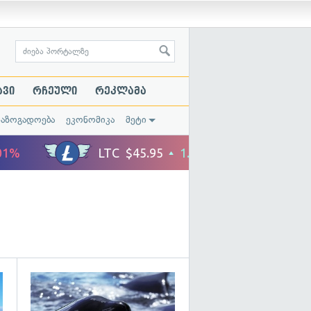
ავი
რჩეული
რეკლამა
საზოგადოება
ეკონომიკა
მეტი
გადახედვა
გადახედვა