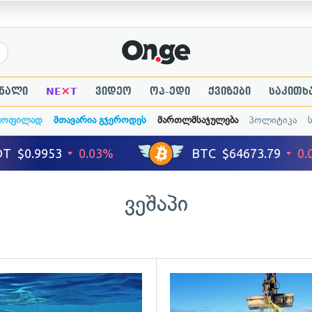
×
ნალი
NE
T
ვიდეო
ოპ-ედი
ქვიზები
საკითხ
ყოფილად
მთავარია გჯეროდეს
მართლმსაჯულება
პოლიტიკა
ვეშაპი
გადახედვა