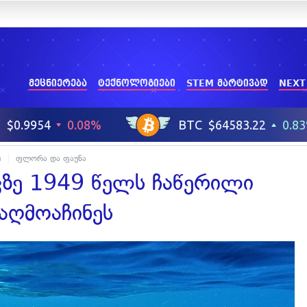
მეცნიერება
ტექნოლოგიები
STEM მარტივად
NEXT
h
ფლორა და ფაუნა
სკზე 1949 წელს ჩაწერილი
 აღმოაჩინეს