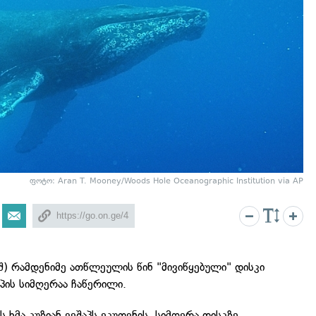
ფოტო: Aran T. Mooney/Woods Hole Oceanographic Institution via AP
შ) რამდენიმე ათწლეულის წინ "მივიწყებული" დისკი
პის სიმღერაა ჩაწერილი.
ხმა კუზიან ვეშაპს ეკუთვნის. სიმღერა დისკზე