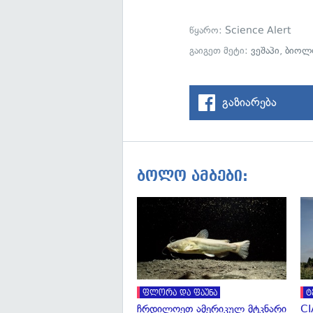
წყარო:
Science Alert
გაიგეთ მეტი:
ვეშაპი
,
ბიოლ
გაზიარება
ბოლო ამბები:
ფლორა და ფაუნა
ტ
ჩრდილოეთ ამერიკულ მტკნარი
CI