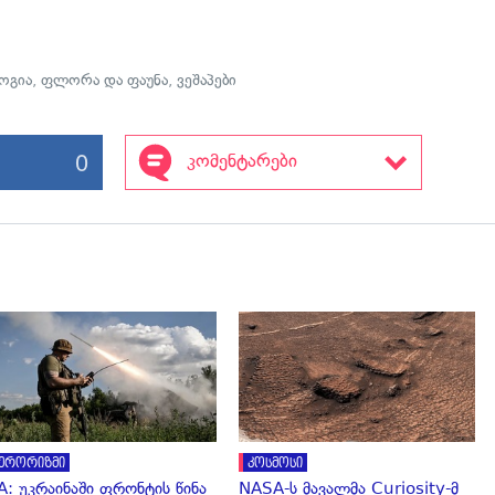
ოგია
,
ფლორა და ფაუნა
,
ვეშაპები
0
კომენტარები
გადახედვა
გადახედვა
ერორიზმი
კოსმოსი
A: უკრაინაში ფრონტის წინა
NASA-ს მავალმა Curiosity-მ