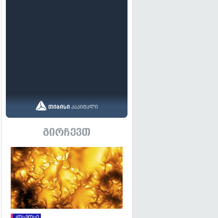
გირჩევთ
გადახედვა