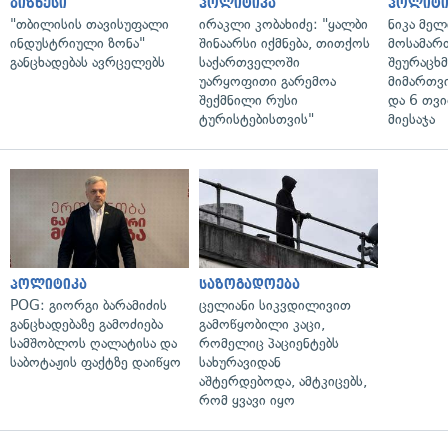
ბიზნესი
პოლიტიკა
პოლიტი
"თბილისის თავისუფალი
ირაკლი კობახიძე: "ყალბი
ნიკა მელ
ინდუსტრიული ზონა"
შინაარსი იქმნება, თითქოს
მოსამარ
განცხადებას ავრცელებს
საქართველოში
შეურაცხ
უარყოფითი გარემოა
მიმართვ
შექმნილი რუსი
და 6 თვ
ტურისტებისთვის"
მიესაჯა
პოლიტიკა
საზოგადოება
POG: გიორგი ბარამიძის
ცელიანი სიკვდილივით
განცხადებაზე გამოძიება
გამოწყობილი კაცი,
სამშობლოს ღალატისა და
რომელიც პაციენტებს
საბოტაჟის ფაქტზე დაიწყო
სახურავიდან
აშტერდებოდა, ამტკიცებს,
რომ ყვავი იყო