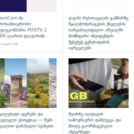
omCom-მა
ჯივიპი რუსთაველის გამზირზე
როსამთავრობო
წყალმომარაგების ქსელების
ელეკომპანია POSTV 2
სარეაბილიტაციო არეალში
00 ლარით დააჯარიმა
მომხდარი ინციდენტის
შესახებ განცხადებას
 საათის წინ
14 საათის წინ
ავრცელებს
დახედვა
გადახედვა
ვალებადი ფერები და
შეიძინე ალდაგის
ცვლელი ესთეტიკა — ჩემი
სამოგზაურო დაზღვევა და
ვალით დანახული სვანეთი
მიიღე გაორმაგებული
ინტერნეტი