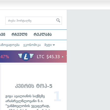
ავი
რჩეული
რეკლამა
საზოგადოება
ეკონომიკა
მეტი
კვირის ტოპ-5
გიგა ავალიანის საქმეზე
არასრულწლოვანი ნ.ი.
"ჯანმთელობის ჯგუფურად,