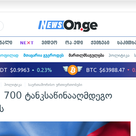
×
ნალი
NE
T
ვიდეო
ოპ-ედი
ქვიზები
საკითხ
ყოფილად
მთავარია გჯეროდეს
მართლმსაჯულება
პოლიტიკა
პოლიტიკა
საერთაშორისო ურთიერთობები
2 700 ტანკსაწინააღმდეგო
ს