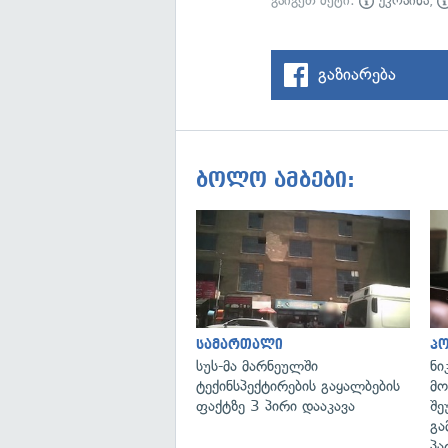
გაიგეთ მეტი:
უკრაინა
,
გაზიარება
ბოლო ამბები:
სამართალი
პ
სუს-მა მარნეულში
ნი
ტექინსპექტირების გაყალბების
მო
ფაქტზე 3 პირი დააკავა
შე
გა
პა