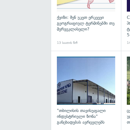
ქვიზი: შენ უკეთ ერკვევი
C
გეოგრაფიულ ტერმინებში თუ
პ
მერვეკლასელი?
ტ
5
13 საათის წინ
14
გა
"თბილისის თავისუფალი
ც
ინდუსტრიული ზონა"
უ
განცხადებას ავრცელებს
თ