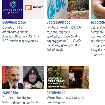
საზოგადოება
საზოგადოება
სამართ
ComCom-მა
"რუსთაველის გამზირზე
სანიტარ
პროსამთავრობო
თვითმცლელში
ბათუმის
ტელეკომპანია POSTV 2
მცირეწლოვანი ბავშვი
საპირფა
500 ლარით დააჯარიმა
იმყოფებოდა" — GWP
და ახალ
სამართლებრივ ზომებს
სასიკვდი
მიმართავს
მიაყენა,
პატიმრობ
რელიგია
ეკონომიკა
Reuters: სომხეთის
Wine Square X Lunatic
სამოციქულო ეკლესიის
ერთმანეთის