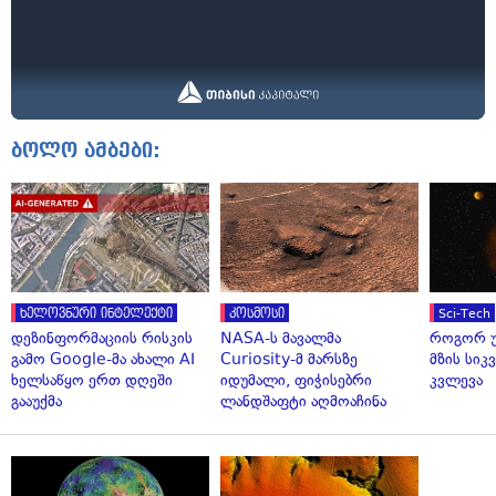
ბოლო ამბები:
ხელოვნური ინტელექტი
კოსმოსი
Sci-Tech
დეზინფორმაციის რისკის
NASA-ს მავალმა
როგორ უ
გამო Google-მა ახალი AI
Curiosity-მ მარსზე
მზის სი
ხელსაწყო ერთ დღეში
იდუმალი, ფიჭისებრი
კვლევა
გააუქმა
ლანდშაფტი აღმოაჩინა