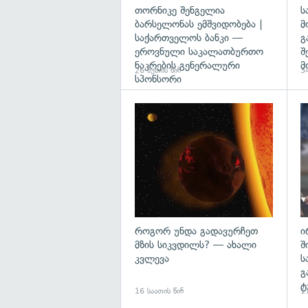
თორნიკე შენგელია
ს
ბარსელონას ემშვიდობება |
მ
საქართველოს ბანკი —
გ
ეროვნული საკალათბურთო
შ
ნაკრების გენერალური
მ
26 წუთის წინ
34
სპონსორი
გა
როგორ უნდა გადავურჩეთ
ი
მზის სიკვდილს? — ახალი
შ
კვლევა
ს
გ
ტ
16 საათის წინ
17