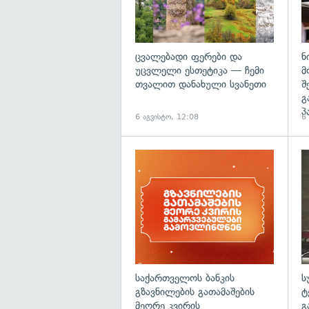
ცვალებადი ფერები და
ნ
უცვლელი ესთეტიკა — ჩემი
მ
თვალით დანახული სვანეთი
შ
გ
პ
6 აგვისტო, 12:08
6
საქართველოს ბანკის
ს
გზავნილების გათამაშების
ტ
მეორე კვირის
გ