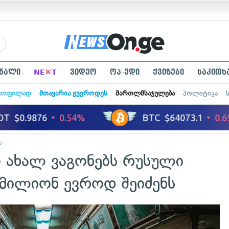
×
ნალი
NE
T
ვიდეო
ოპ-ედი
ქვიზები
საკითხ
ყოფილად
მთავარია გჯეროდეს
მართლმსაჯულება
პოლიტიკა
ა
 ახალ ვაგონებს რუსული
 მილიონ ევროდ შეიძენს