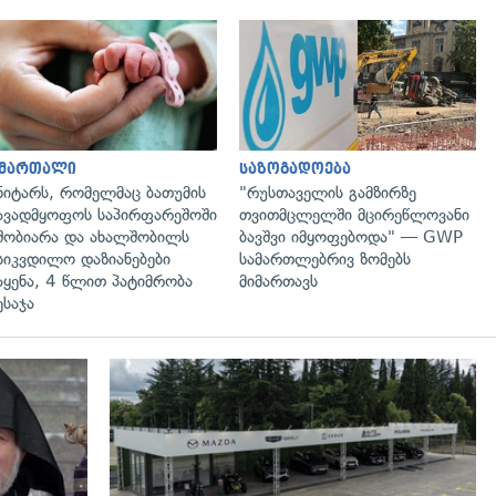
გადახედვა
გადახედვა
ამართალი
საზოგადოება
ნიტარს, რომელმაც ბათუმის
"რუსთაველის გამზირზე
ავადმყოფოს საპირფარეშოში
თვითმცლელში მცირეწლოვანი
შობიარა და ახალშობილს
ბავშვი იმყოფებოდა" — GWP
სიკვდილო დაზიანებები
სამართლებრივ ზომებს
აყენა, 4 წლით პატიმრობა
მიმართავს
ესაჯა
გადახედვა