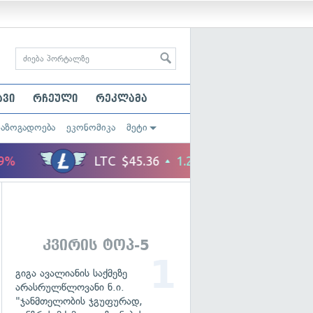
ავი
რჩეული
რეკლამა
საზოგადოება
ეკონომიკა
მეტი
კვირის ტოპ-5
გიგა ავალიანის საქმეზე
არასრულწლოვანი ნ.ი.
"ჯანმთელობის ჯგუფურად,