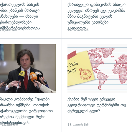
აქართველოს ბანკის
ქართველი ფიზიკოსის ახალი
ობილბანკის მორიგი
კვლევა: ინოუეს ტელესკოპმა
ანახლება — ახალი
მზის მაგნიტური ველის
ესაძლებლობები
უნიკალური კადრები
ომხმარებლებისთვის
გადაიღო
 წუთის წინ
14 საათის წინ
დახედვა
გადახედვა
რაკლი კობახიძე: "ყალბი
ქვიზი: შენ უკეთ ერკვევი
ინაარსი იქმნება, თითქოს
გეოგრაფიულ ტერმინებში თუ
აქართველოში უარყოფითი
მერვეკლასელი?
არემოა შექმნილი რუსი
ურისტებისთვის"
 საათის წინ
18 საათის წინ