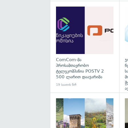
გა
ComCom-მა
ჯ
პროსამთავრობო
წ
ტელეკომპანია POSTV 2
ს
500 ლარით დააჯარიმა
მ
შ
19 საათის წინ
6
ა
გა