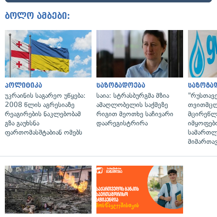
ბოლო ამბები:
პოლიტიკა
საზოგადოება
საზოგა
უკრაინის საგარეო უწყება:
საია: სტრასბურგმა მზია
"რუსთავ
2008 წლის აგრესიაზე
ამაღლობელის საქმეზე
თვითმც
რეაგირების ნაკლებობამ
რიგით მეოთხე საჩივარი
მცირეწლ
გზა გაუხსნა
დაარეგისტრირა
იმყოფებ
ფართომასშტაბიან ომებს
სამართლ
მიმართა