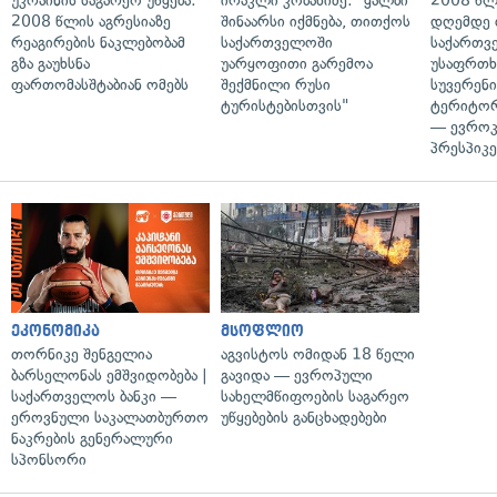
უკრაინის საგარეო უწყება:
ირაკლი კობახიძე: "ყალბი
2008 წლ
2008 წლის აგრესიაზე
შინაარსი იქმნება, თითქოს
დღემდე 
რეაგირების ნაკლებობამ
საქართველოში
საქართვ
გზა გაუხსნა
უარყოფითი გარემოა
უსაფრთხ
ფართომასშტაბიან ომებს
შექმნილი რუსი
სუვერენი
ტურისტებისთვის"
ტერიტორ
— ევროკ
პრესპიკე
ეკონომიკა
მსოფლიო
თორნიკე შენგელია
აგვისტოს ომიდან 18 წელი
ბარსელონას ემშვიდობება |
გავიდა — ევროპული
საქართველოს ბანკი —
სახელმწიფოების საგარეო
ეროვნული საკალათბურთო
უწყებების განცხადებები
ნაკრების გენერალური
სპონსორი