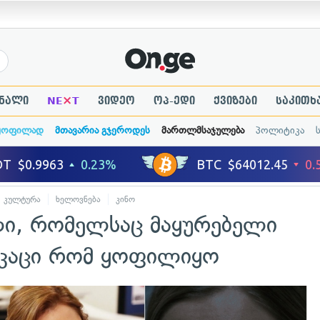
×
ნალი
NE
T
ვიდეო
ოპ-ედი
ქვიზები
საკითხ
ყოფილად
მთავარია გჯეროდეს
მართლმსაჯულება
პოლიტიკა
კულტურა
ხელოვნება
კინო
ლი, რომელსაც მაყურებელი
 კაცი რომ ყოფილიყო