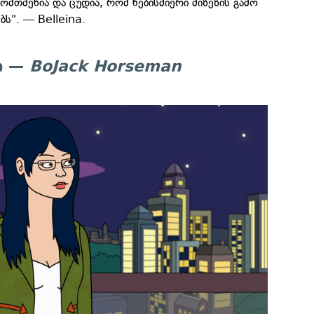
ომთმენია და ცუდია, რომ ნებისმიერი მიზეზის გამო
ბს". — Belleina.
ნი —
BoJack Horseman