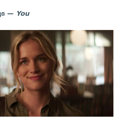
ეკი —
You