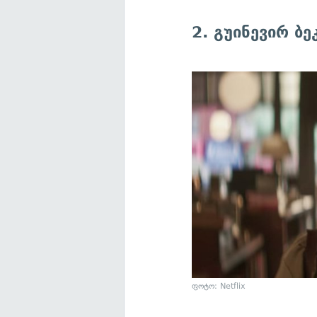
2. გუინევირ ბ
ფოტო: Netflix