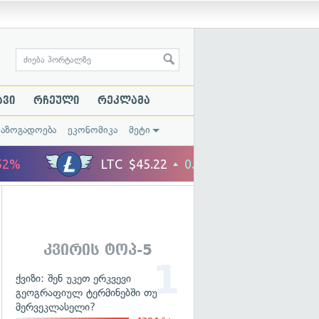
ავი
რჩეული
რეკლამა
საზოგადოება
ეკონომიკა
მეტი
კვირის ტოპ-5
ქვიზი: შენ უკეთ ერკვევი
გეოგრაფიულ ტერმინებში თუ
მერვეკლასელი?