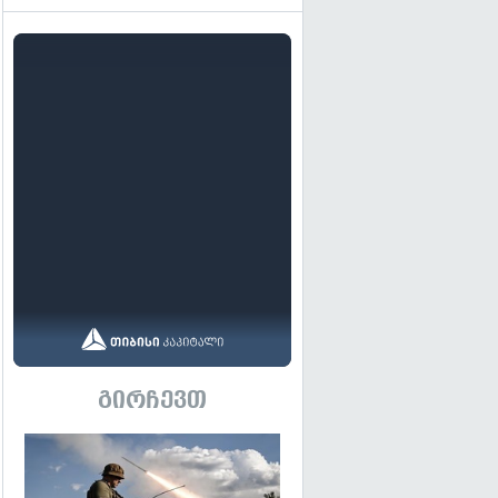
გირჩევთ
გადახედვა