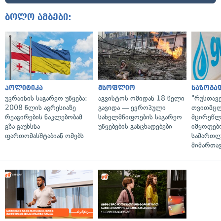
ბოლო ამბები:
პოლიტიკა
მსოფლიო
საზოგა
უკრაინის საგარეო უწყება:
აგვისტოს ომიდან 18 წელი
"რუსთავ
2008 წლის აგრესიაზე
გავიდა — ევროპული
თვითმც
რეაგირების ნაკლებობამ
სახელმწიფოების საგარეო
მცირეწლ
გზა გაუხსნა
უწყებების განცხადებები
იმყოფებ
ფართომასშტაბიან ომებს
სამართლ
მიმართა