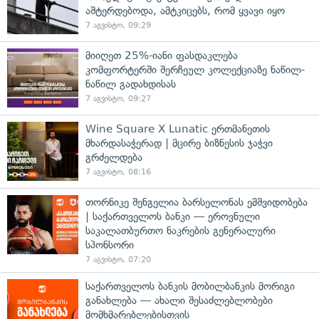
აშტერდებოდა, ამტკიცებს, რომ ყვავი იყო
7 აგვისტო, 09:29
მიიღეთ 25%-იანი ფასდაკლება
კომფორტერში შერჩეულ კოლექციაზე ნაწილ-
ნაწილ გადახდისას
7 აგვისტო, 09:27
Wine Square X Lunatic ერთმანეთის
მხარდასაჭერად | მცირე ბიზნესის ჯაჭვი
გრძელდება
7 აგვისტო, 08:16
თორნიკე შენგელია ბარსელონას ემშვიდობება
| საქართველოს ბანკი — ეროვნული
საკალათბურთო ნაკრების გენერალური
სპონსორი
7 აგვისტო, 07:20
საქართველოს ბანკის მობილბანკის მორიგი
განახლება — ახალი შესაძლებლობები
მომხმარებლებისთვის