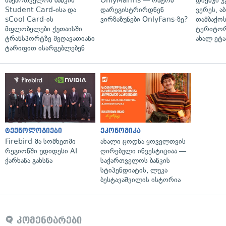
საქართველოს ბანკის
OnlyMarms — რატომ
დიემჯი ჯ
Student Card-ისა და
დარეგისტრირდნენ
ვერეს, ა
sCool Card-ის
ვირზაზუნები OnlyFans-ზე?
თამბაქოს
მფლობელები ქუთაისში
ტერიტორ
ტრანსპორტზე შეღავათიანი
ახალ ეტა
ტარიფით ისარგებლებენ
ტექნოლოგიები
ეკონომიკა
Firebird-მა სომხეთში
ახალი ცოდნა ყოველთვის
რეგიონში უდიდესი AI
ღირებული ინვესტიციაა —
ქარხანა გახსნა
საქართველოს ბანკის
სტიპენდიატის, ლუკა
ბესტავაშვილის ისტორია
კომენტარები