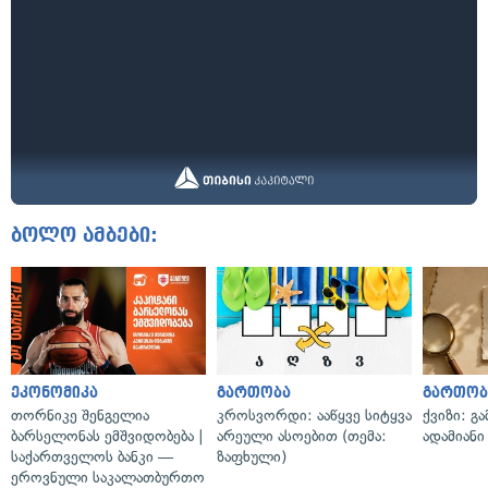
ბოლო ამბები:
ეკონომიკა
გართობა
გართობ
თორნიკე შენგელია
კროსვორდი: ააწყვე სიტყვა
ქვიზი: გ
ბარსელონას ემშვიდობება |
არეული ასოებით (თემა:
ადამიანი
საქართველოს ბანკი —
ზაფხული)
ეროვნული საკალათბურთო