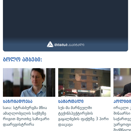
ბოლო ამბები:
საზოგადოება
სამართალი
პოლიტი
საია: სტრასბურგმა მზია
სუს-მა მარნეულში
ირაკლი კ
ამაღლობელის საქმეზე
ტექინსპექტირების
შინაარსი
რიგით მეოთხე საჩივარი
გაყალბების ფაქტზე 3 პირი
საქართვ
დაარეგისტრირა
დააკავა
უარყოფი
შექმნილ