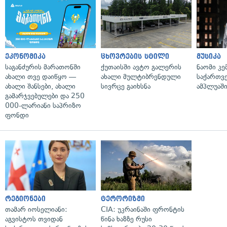
ეკონომიკა
ცხოვრების სტილი
მუსიკა
საგანძურის მარათონში
ქუთაისში ავტო გალერის
ნაომი კე
ახალი თვე დაიწყო —
ახალი მულტიბრენდული
საქართვ
ახალი შანსები, ახალი
სივრცე გაიხსნა
ამპლუაში
გამარჯვებულები და 250
000-ლარიანი საპრიზო
ფონდი
რეგიონები
ტერორიზმი
თამარ იოსელიანი:
CIA: უკრაინაში ფრონტის
აგვისტოს თვიდან
წინა ხაზზე რუსი