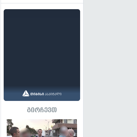
გირჩევთ
გადახედვა