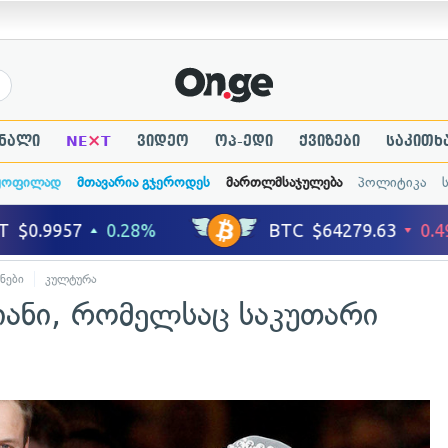
×
ნალი
NE
T
ვიდეო
ოპ-ედი
ქვიზები
საკითხ
ყოფილად
მთავარია გჯეროდეს
მართლმსაჯულება
პოლიტიკა
ნები
კულტურა
იანი, რომელსაც საკუთარი