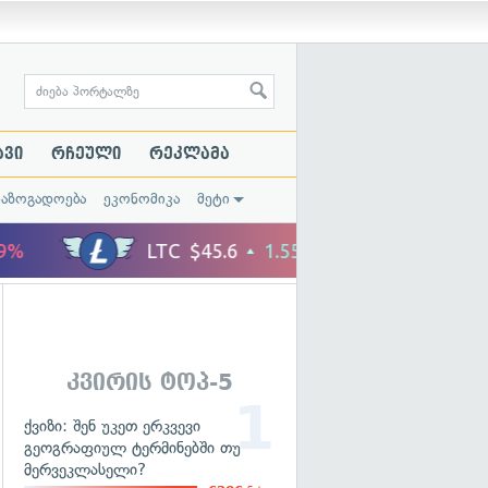
ავი
რჩეული
რეკლამა
საზოგადოება
ეკონომიკა
მეტი
კვირის ტოპ-5
ქვიზი: შენ უკეთ ერკვევი
გეოგრაფიულ ტერმინებში თუ
მერვეკლასელი?