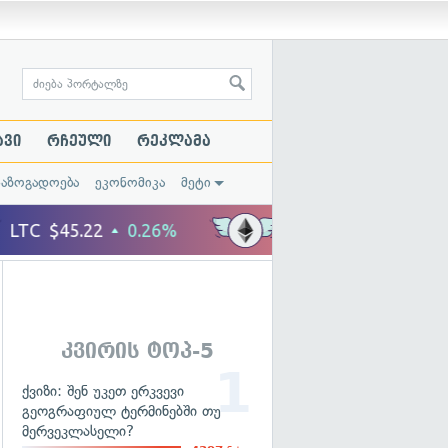
ავი
რჩეული
რეკლამა
საზოგადოება
ეკონომიკა
მეტი
კვირის ტოპ-5
ქვიზი: შენ უკეთ ერკვევი
გეოგრაფიულ ტერმინებში თუ
მერვეკლასელი?