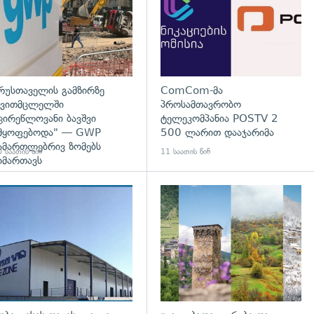
რუსთაველის გამზირზე
ComCom-მა
ვითმცლელში
პროსამთავრობო
ცირეწლოვანი ბავშვი
ტელეკომპანია POSTV 2
მყოფებოდა" — GWP
500 ლარით დააჯარიმა
ამართლებრივ ზომებს
 საათის წინ
11 საათის წინ
იმართავს
გადახედვა