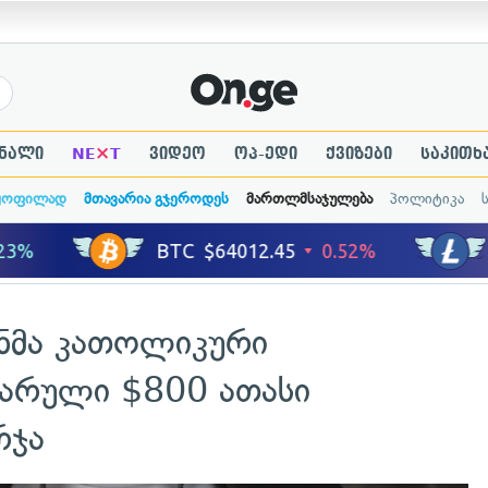
×
ნალი
NE
T
ვიდეო
ოპ-ედი
ქვიზები
საკითხ
ყოფილად
მთავარია გჯეროდეს
მართლმსაჯულება
პოლიტიკა
ნმა კათოლიკური
არული $800 ათასი
რჯა