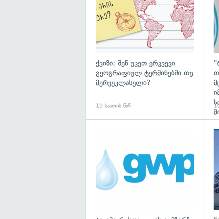
ქვიზი: შენ უკეთ ერკვევი
"
გეოგრაფიულ ტერმინებში თუ
თ
მერვეკლასელი?
მ
ი
ს
10 საათის წინ
10
მ