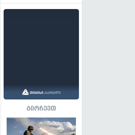
გირჩევთ
გადახედვა