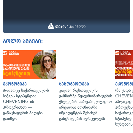
ბოლო ამბები:
ეკონომიკა
საზოგადოება
ეკონომ
მოიპოვე საქართველოს
ჯივიპი რუსთაველის
რა უნდა
ბანკის სტიპენდია
გამზირზე წყალმომარაგების
CHEVEN
CHEVENING-ის
ქსელების სარეაბილიტაციო
აპლიკაცი
პროგრამაში —
არეალში მომხდარი
პროცესშ
განაცხადების მიღება
ინციდენტის შესახებ
საქართვ
დაიწყო
განცხადებას ავრცელებს
სტიპენდი
ხუნდაძის