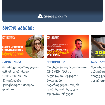
ბოლო ამბები:
ეკონომიკა
ეკონომიკა
საზოგა
მოიპოვე საქართველოს
რა უნდა გაითვალისწინოთ
შეიძინე 
ბანკის სტიპენდია
CHEVENING-ის
სამოგზა
CHEVENING-ის
აპლიკაციის შევსების
მიიღე გ
პროგრამაში —
პროცესში —
ინტერნე
განაცხადების მიღება
საქართველოს ბანკის
დაიწყო
სტიპენდიატის, ლუკა
ხუნდაძის რჩევები