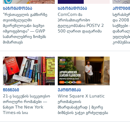
საზოგადოება
საზოგადოება
პოლიტი
"რუსთაველის გამზირზე
ComCom-მა
სტრასბუ
თვითმცლელში
პროსამთავრობო
და 2008
მცირეწლოვანი ბავშვი
ტელეკომპანია POSTV 2
საქმეები
იმყოფებოდა" — GWP
500 ლარით დააჯარიმა
დაზარა
სამართლებრივ ზომებს
უფლებებ
მიმართავს
კომპენსა
წიგნები
ეკონომიკა
21-ე საუკუნის საუკეთესო
Wine Square X Lunatic
თრილერი რომანები —
ერთმანეთის
ნახეთ The New York
მხარდასაჭერად | მცირე
Times-ის სია
ბიზნესის ჯაჭვი გრძელდება