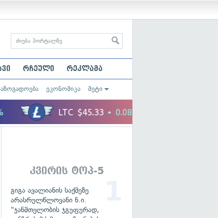
ავი
რჩეული
რეკლამა
საზოგადოება
ეკონომიკა
მეტი
კვირის ტოპ-5
გიგა ავალიანის საქმეზე
არასრულწლოვანი ნ.ი.
"ჯანმთელობის ჯგუფურად,