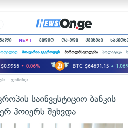
×
ნალი
NE
T
ვიდეო
ოპ-ედი
ქვიზები
საკითხ
ყოფილად
მთავარია გჯეროდეს
მართლმსაჯულება
პოლიტიკა
ები
ეკონომიკა
ვროპის საინვესტიციო ბანკის
ერ ჰოიერს შეხვდა