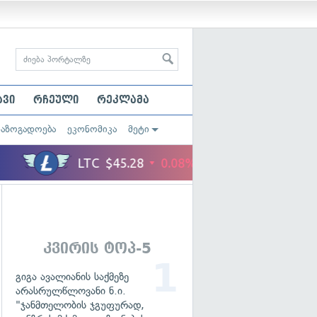
ავი
რჩეული
რეკლამა
საზოგადოება
ეკონომიკა
მეტი
კვირის ტოპ-5
გიგა ავალიანის საქმეზე
არასრულწლოვანი ნ.ი.
"ჯანმთელობის ჯგუფურად,