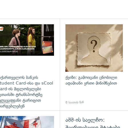
დახედვა
აქართველოს ბანკის
ქვიზი: გამოიცანი ცნობილი
tudent Card-ისა და sCool
ადამიანი ერთი მინიშნებით
ard-ის მფლობელები
უთაისში ტრანსპორტზე
ეღავათიანი ტარიფით
საათის წინ
8 საათის წინ
სარგებლებენ
აშშ-ის საელჩო:
გადახედვა
შეერთებული შტატები