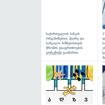
საქართველოს ბანკის
2
ორგანიზებით, მცირე და
დ
საშუალო ბიზნესისთვის
ს
შრომის უსაფრთხოების
უ
ვორკშოპი გაიმართა
ს
8 საათის წინ
8 
ტ
—
პ
გა