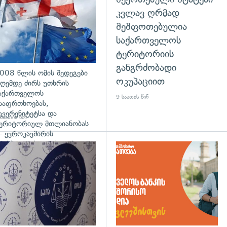
კვლავ ღრმად
შეშფოთებულია
საქართველოს
ტერიტორიის
განგრძობადი
008 წლის ომის შედეგები
ოკუპაციით
ღემდე ძირს უთხრის
აქართველოს
9 საათის წინ
საფრთხოებას,
უვერენიტეტსა და
საათის წინ
ერიტორიულ მთლიანობას
 ევროკავშირის
რესპიკერის განცხადება
დახედვა
გადახედვა