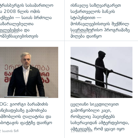
ტრასბურგის სასამართლო
ისწავლე საზღვარგარეთ
ა 2008 წლის ომის
საქართველოს ბანკის
აქმეები — საიას ბრძოლა
სტიპენდიით —
აზარალებულთა
მოსწავლეებისთვის შექმნილ
ფლებებისა და
საერთაშორისო პროგრამაზე
 საათის წინ
11 საათის წინ
ომპენსაციებისთვის
მიღება დაიწყო
დახედვა
გადახედვა
OG: გიორგი ბარამიძის
ცელიანი სიკვდილივით
ანცხადებაზე გამოძიება
გამოწყობილი კაცი,
ამშობლოს ღალატისა და
რომელიც პაციენტებს
აბოტაჟის ფაქტზე დაიწყო
სახურავიდან აშტერდებოდა,
ამტკიცებს, რომ ყვავი იყო
 საათის წინ
13 საათის წინ