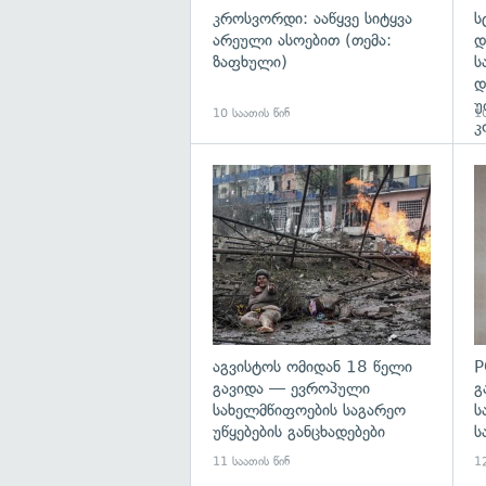
კროსვორდი: ააწყვე სიტყვა
ს
არეული ასოებით (თემა:
დ
ზაფხული)
ს
დ
უ
10 საათის წინ
10
კ
გა
აგვისტოს ომიდან 18 წელი
P
გავიდა — ევროპული
გ
სახელმწიფოების საგარეო
ს
უწყებების განცხადებები
ს
11 საათის წინ
12