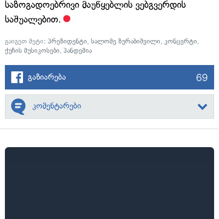
საზოგადოებრივი მაუწყებლის ვებგვერდის
საშუალებით.
გაიგეთ მეტი:
პრეზიდენტი
,
სალომე ზურაბიშვილი
,
კონცერტი
,
ქუჩის მუსიკოსები
,
პანდემია
69
გაზიარება
კომენტარები