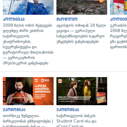
პოლიტიკა
მსოფლიო
პოლიტი
2008 წლის ომის შედეგები
აგვისტოს ომიდან 18 წელი
უკრაინის
დღემდე ძირს უთხრის
გავიდა — ევროპული
2008 წლ
საქართველოს
სახელმწიფოების საგარეო
რეაგირებ
უსაფრთხოებას,
უწყებების განცხადებები
გზა გაუხს
სუვერენიტეტსა და
ფართომა
ტერიტორიულ მთლიანობას
— ევროკავშირის
პრესპიკერის განცხადება
ეკონომიკა
ეკონომიკა
თორნიკე შენგელია
საქართველოს ბანკის
ბარსელონას ემშვიდობება |
Student Card-ისა და
საქართველოს ბანკი —
sCool Card-ის