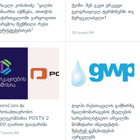
რაკლი კობახიძე: "ყალბი
ქვიზი: შენ უკეთ ერკვევი
ინაარსი იქმნება, თითქოს
გეოგრაფიულ ტერმინებში თუ
აქართველოში უარყოფითი
მერვეკლასელი?
არემოა შექმნილი რუსი
ურისტებისთვის"
 საათის წინ
16 საათის წინ
დახედვა
გადახედვა
omCom-მა
ჯივიპი რუსთაველის გამზირზე
როსამთავრობო
წყალმომარაგების ქსელების
ელეკომპანია POSTV 2
სარეაბილიტაციო არეალში
00 ლარით დააჯარიმა
მომხდარი ინციდენტის
შესახებ განცხადებას
 საათის წინ
17 საათის წინ
ავრცელებს