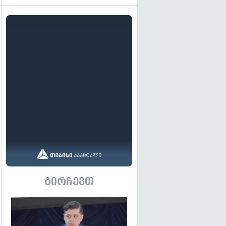
გირჩევთ
გადახედვა