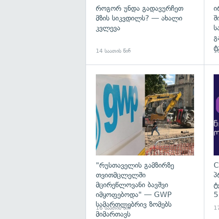
როგორ უნდა გადავურჩეთ
ი
მზის სიკვდილს? — ახალი
შ
კვლევა
ს
გ
ტ
14 საათის წინ
16
გა
"რუსთაველის გამზირზე
C
თვითმცლელში
პ
მცირეწლოვანი ბავშვი
ტ
იმყოფებოდა" — GWP
5
სამართლებრივ ზომებს
16 საათის წინ
17
მიმართავს