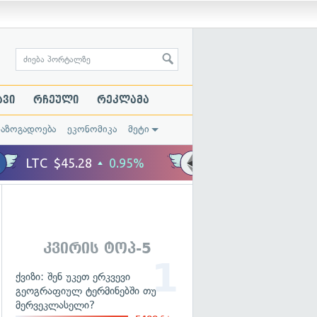
ავი
რჩეული
რეკლამა
საზოგადოება
ეკონომიკა
მეტი
კვირის ტოპ-5
ქვიზი: შენ უკეთ ერკვევი
გეოგრაფიულ ტერმინებში თუ
მერვეკლასელი?