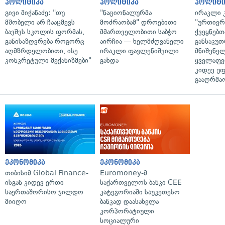
პოლიტიკა
პოლიტიკა
პოლიტი
გივი მიქანაძე: "თუ
"ნაციონალურმა
ირაკლი კ
მშობელი არ ჩააცმევს
მოძრაობამ" დროებითი
"ურთიერთ
ბავშვს სკოლის ფორმას,
მმართველობითი საბჭო
ქვეყნებთ
განისაზღვრება როგორც
აირჩია — ხელმძღვანელი
განსაკუ
აღმზრდელობითი, ისე
ირაკლი ფავლენიშვილი
მნიშვნე
კონკრეტული მექანიზმები"
გახდა
ყველაფე
კიდევ უ
გააღრმა
ეკონომიკა
ეკონომიკა
თიბისიმ Global Finance-
Euromoney-მ
ისგან კიდევ ერთი
საქართველოს ბანკი CEE
საერთაშორისო ჯილდო
კატეგორიაში საუკეთესო
მიიღო
ბანკად დაასახელა
კორპორატიული
სოციალური