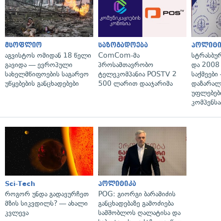
მსოფლიო
საზოგადოება
პოლიტი
აგვისტოს ომიდან 18 წელი
ComCom-მა
სტრასბუ
გავიდა — ევროპული
პროსამთავრობო
და 2008
სახელმწიფოების საგარეო
ტელეკომპანია POSTV 2
საქმეები
უწყებების განცხადებები
500 ლარით დააჯარიმა
დაზარა
უფლებებ
კომპენსა
Sci-Tech
პოლიტიკა
როგორ უნდა გადავურჩეთ
POG: გიორგი ბარამიძის
მზის სიკვდილს? — ახალი
განცხადებაზე გამოძიება
კვლევა
სამშობლოს ღალატისა და