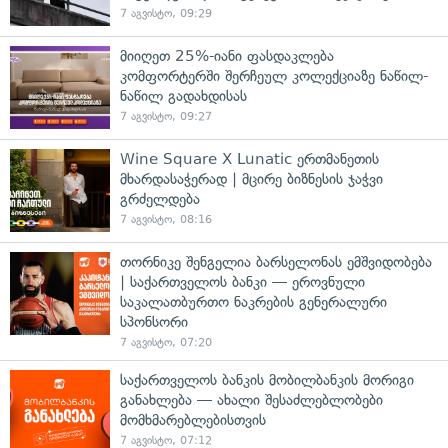
7 აგვისტო, 09:29
მიიღეთ 25%-იანი ფასდაკლება
კომფორტერში შერჩეულ კოლექციაზე ნაწილ-
ნაწილ გადახდისას
7 აგვისტო, 09:27
Wine Square X Lunatic ერთმანეთის
მხარდასაჭერად | მცირე ბიზნესის ჯაჭვი
გრძელდება
7 აგვისტო, 08:16
თორნიკე შენგელია ბარსელონას ემშვიდობება
| საქართველოს ბანკი — ეროვნული
საკალათბურთო ნაკრების გენერალური
სპონსორი
7 აგვისტო, 07:20
საქართველოს ბანკის მობილბანკის მორიგი
განახლება — ახალი შესაძლებლობები
მომხმარებლებისთვის
7 აგვისტო, 07:12